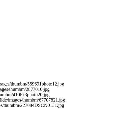
/images/thumbm/559691photo12.jpg
images/thumbm/2877010.jpg
/thumbm/410673photo20.jpg
oslide/images/thumbm/67707821.jpg
mages/thumbm/227084DSCN0131.jpg