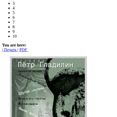
3
4
5
6
7
8
9
10
You are here:
| Печать |
PDF